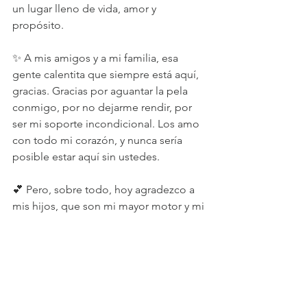
un lugar lleno de vida, amor y 
propósito.
✨ A mis amigos y a mi familia, esa 
gente calentita que siempre está aquí, 
gracias. Gracias por aguantar la pela 
conmigo, por no dejarme rendir, por 
ser mi soporte incondicional. Los amo 
con todo mi corazón, y nunca sería 
posible estar aquí sin ustedes.
💕 Pero, sobre todo, hoy agradezco a 
mis hijos, que son mi mayor motor y mi 
razón para no rendirme. Ellos han sido 
testigos de mis días más duros y aún 
así me llenan de amor y fuerza. Cada 
sonrisa suya, cada abrazo, me recuerda 
por qué hago todo esto. Este sueño 
no es solo mío, es también para ellos: 