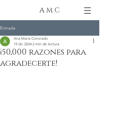
A M C
Entrada
Ana Maria Coronado
19 dic 2024
2 min de lectura
¡50,000 razones para
agradecerte!